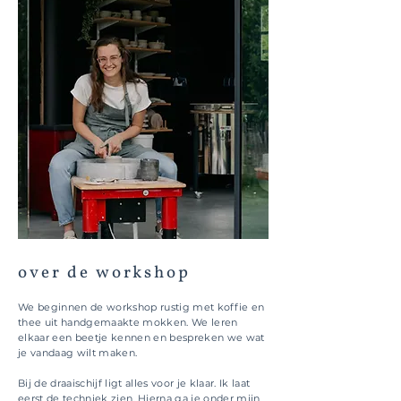
over de workshop
We beginnen de workshop rustig met koffie en
thee uit handgemaakte mokken. We leren
elkaar een beetje kennen en bespreken we wat
je vandaag wilt maken.
Bij de draaischijf ligt alles voor je klaar. Ik laat
eerst de techniek zien. Hierna ga je onder mijn