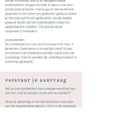
Na de workshop laat ik je handgemaakte
werkstukken drogen en bak ik deze voor een
eerste biscuit stook. Hierna ga ik het keramiek
glazuren in een door jou gekozen glazuur zodat
je het ook echt kunt gebruiken. Na de laatste
glazuur stook zijn de werkstukken klaar om
opgehaald te worden. Dit proces duurt
ongeveer 2 maanden.
voorwaarden
De workshop is in een privé groep met max. 4
personen. Deelname is mogelijk vanaf 16 jaar.
Annuleren kan kosteloos tot één week voor de
workshop. Hierna worden de volledige kosten in
rekening gebracht.
verstuur je aanvraag
Wil je ook ontdekken hoe ontspannend het kan
zijn om met je handen in de klei te werken?
Stuur je aanvraag in via het formulier voor een
van de beschikbare datums. Het is ook mogelijk
om een andere datum aan te vragen.